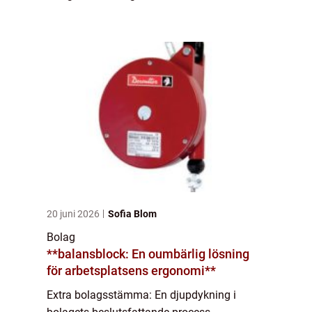
process. Denna artikel kommer att ge en
övergripande och grundlig översikt över en
extra bolagsstäm...
20 juni 2026
Sofia Blom
Bolag
**balansblock: En oumbärlig lösning
för arbetsplatsens ergonomi**
Extra bolagsstämma: En djupdykning i