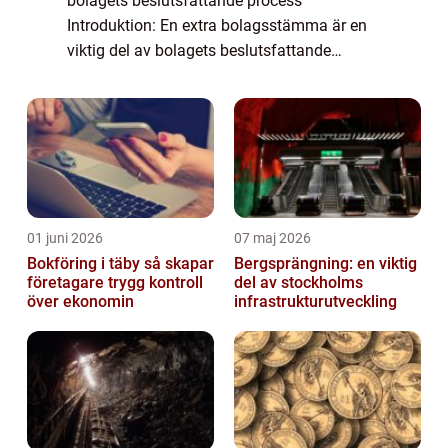
bolagets beslutsfattande process
Introduktion: En extra bolagsstämma är en
viktig del av bolagets beslutsfattande
process. Denna artikel kommer att ge en
övergripande och grundlig översikt över en
extra bolagsstäm...
01 juni 2026
07 maj 2026
Bokföring i täby så skapar
Bergsprängning: en viktig
företagare trygg kontroll
del av stockholms
över ekonomin
infrastrukturutveckling