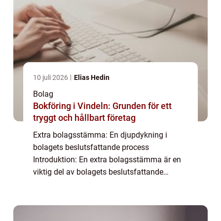
10 juli 2026
Elias Hedin
Bolag
Bokföring i Vindeln: Grunden för ett
tryggt och hållbart företag
Extra bolagsstämma: En djupdykning i
bolagets beslutsfattande process
Introduktion: En extra bolagsstämma är en
viktig del av bolagets beslutsfattande
process. Denna artikel kommer att ge en
övergripande och grundlig översikt över en
extra bolagsstäm...