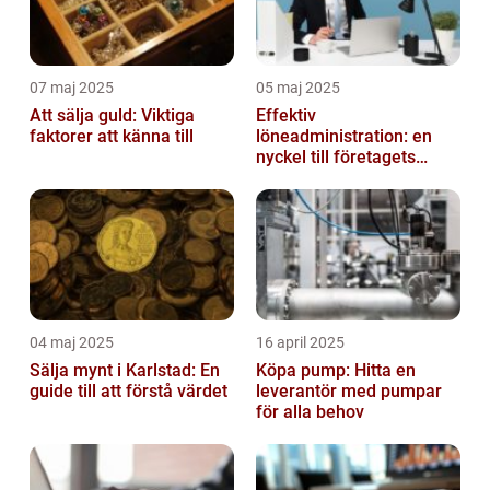
07 maj 2025
05 maj 2025
Att sälja guld: Viktiga
Effektiv
faktorer att känna till
löneadministration: en
nyckel till företagets
framgång
04 maj 2025
16 april 2025
Sälja mynt i Karlstad: En
Köpa pump: Hitta en
guide till att förstå värdet
leverantör med pumpar
för alla behov