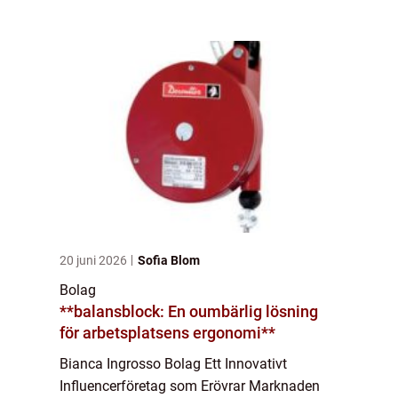
Bianca Ingrosso är en av Sveriges främsta
och mest framgångsrika influencers. Men
vad ä...
20 juni 2026
Sofia Blom
Bolag
**balansblock: En oumbärlig lösning
för arbetsplatsens ergonomi**
Bianca Ingrosso Bolag Ett Innovativt
Influencerföretag som Erövrar Marknaden