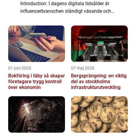
Introduction: I dagens digitala tidsålder är
influencerbranschen ständigt växande och
Bianca Ingrosso är en av Sveriges främsta
och mest framgångsrika influencers. Men
vad ä...
01 juni 2026
07 maj 2026
Bokföring i täby så skapar
Bergsprängning: en viktig
företagare trygg kontroll
del av stockholms
över ekonomin
infrastrukturutveckling