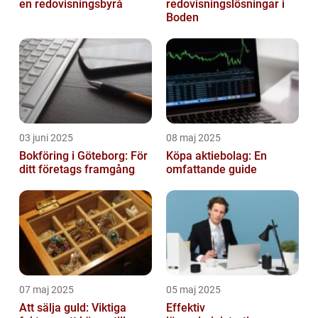
en redovisningsbyrå
redovisningslösningar i
Boden
03 juni 2025
08 maj 2025
Bokföring i Göteborg: För
Köpa aktiebolag: En
ditt företags framgång
omfattande guide
07 maj 2025
05 maj 2025
Att sälja guld: Viktiga
Effektiv