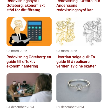
Redovisningsbyrå i
Redovisning i Örebro: hur
Göteborg: Ekonomiskt
Anderssons
stöd för ditt företag
redovisningsbyrå kan
hjälpa dig
03 mars 2025
03 mars 2025
Redovisning Göteborg: en
Hvordan selge gull: En
guide till effektiv
guide til å realisere
ekonomihantering
verdien av dine skatter
04 december 2024
02 december 2024