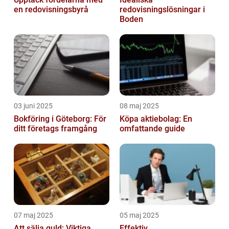
en redovisningsbyrå
redovisningslösningar i
Boden
03 juni 2025
08 maj 2025
Bokföring i Göteborg: För
Köpa aktiebolag: En
ditt företags framgång
omfattande guide
07 maj 2025
05 maj 2025
Att sälja guld: Viktiga
Effektiv