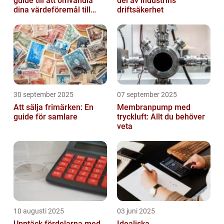
guide till att omvandla
del av industrins
dina värdeföremål till
driftsäkerhet
pengar
30 september 2025
07 september 2025
Att sälja frimärken: En
Membranpump med
guide för samlare
tryckluft: Allt du behöver
veta
10 augusti 2025
03 juni 2025
Upptäck fördelarna med
Idealiska