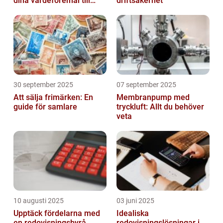
dina värdeföremål till
driftsäkerhet
pengar
30 september 2025
07 september 2025
Att sälja frimärken: En
Membranpump med
guide för samlare
tryckluft: Allt du behöver
veta
10 augusti 2025
03 juni 2025
Upptäck fördelarna med
Idealiska
en redovisningsbyrå
redovisningslösningar i