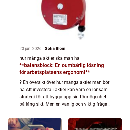
20 juni 2026
Sofia Blom
hur många aktier ska man ha
**balansblock: En oumbärlig lösning
för arbetsplatsens ergonomi**
? En översikt över hur många aktier man bör
ha Att investera i aktier kan vara en lönsam
strategi för att bygga upp sin förmögenhet
på lång sikt. Men en vanlig och viktig fråga
som många privatpersoner ställer sig är hur
många aktier man bör ha för a...