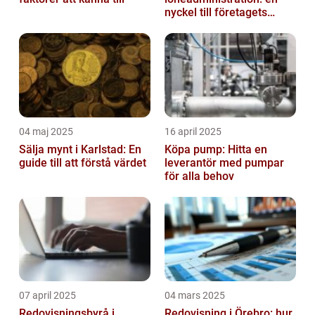
nyckel till företagets
framgång
04 maj 2025
16 april 2025
Sälja mynt i Karlstad: En
Köpa pump: Hitta en
guide till att förstå värdet
leverantör med pumpar
för alla behov
07 april 2025
04 mars 2025
Redovisningsbyrå i
Redovisning i Örebro: hur