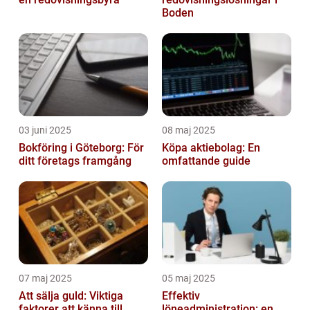
Boden
03 juni 2025
08 maj 2025
Bokföring i Göteborg: För
Köpa aktiebolag: En
ditt företags framgång
omfattande guide
07 maj 2025
05 maj 2025
Att sälja guld: Viktiga
Effektiv
faktorer att känna till
löneadministration: en