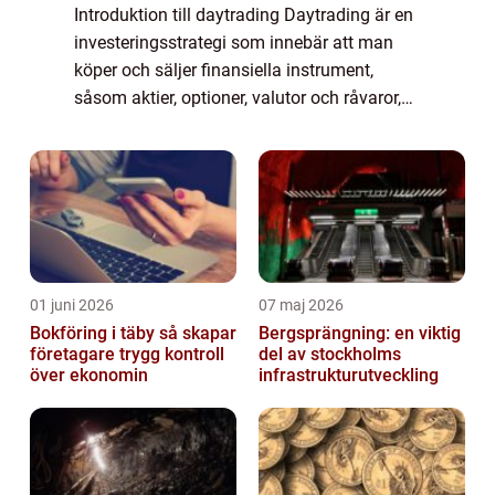
Introduktion till daytrading Daytrading är en
investeringsstrategi som innebär att man
köper och säljer finansiella instrument,
såsom aktier, optioner, valutor och råvaror,
inom samma handelsdag. Målet är att tjäna
pengar genom att dra nytta av små p...
01 juni 2026
07 maj 2026
Bokföring i täby så skapar
Bergsprängning: en viktig
företagare trygg kontroll
del av stockholms
över ekonomin
infrastrukturutveckling