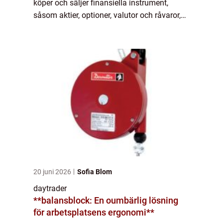
köper och säljer finansiella instrument,
såsom aktier, optioner, valutor och råvaror,
inom samma handelsdag. Målet är att tjäna
pengar genom att dra nytta av små p...
20 juni 2026
Sofia Blom
daytrader
**balansblock: En oumbärlig lösning
för arbetsplatsens ergonomi**