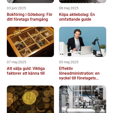
03 juni 2025
08 maj 2025
Bokföring i Göteborg: För
Köpa aktiebolag: En
ditt företags framgång
omfattande guide
07 maj 2025
05 maj 2025
Att sälja guld: Viktiga
Effektiv
faktorer att känna till
löneadministration: en
nyckel till företagets
framgång