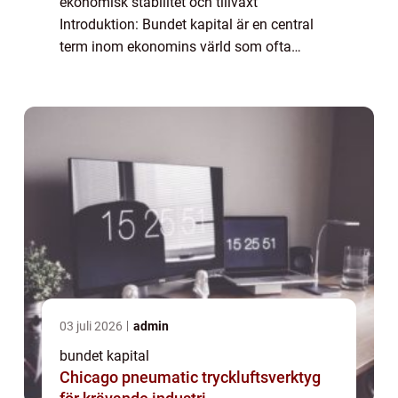
ekonomisk stabilitet och tillväxt
Introduktion: Bundet kapital är en central
term inom ekonomins värld som ofta
används för att beskriva den del av kapitalet
som inte är lättillgängligt eller disponibelt
för omed...
03 juli 2026
admin
bundet kapital
Chicago pneumatic tryckluftsverktyg