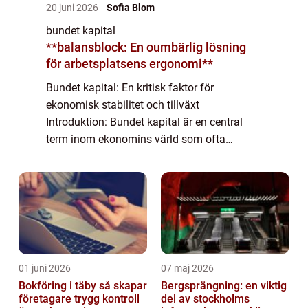
20 juni 2026
Sofia Blom
bundet kapital
**balansblock: En oumbärlig lösning
för arbetsplatsens ergonomi**
Bundet kapital: En kritisk faktor för
ekonomisk stabilitet och tillväxt
Introduktion: Bundet kapital är en central
term inom ekonomins värld som ofta
används för att beskriva den del av kapitalet
som inte är lättillgängligt eller disponibelt
för omed...
01 juni 2026
07 maj 2026
Bokföring i täby så skapar
Bergsprängning: en viktig
företagare trygg kontroll
del av stockholms