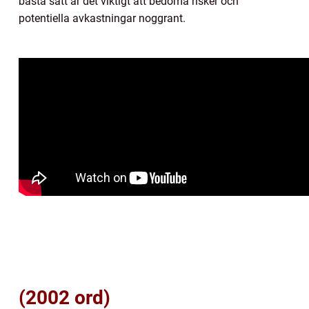
bästa sätt är det viktigt att bedöma risker och
potentiella avkastningar noggrant.
(2002 ord)