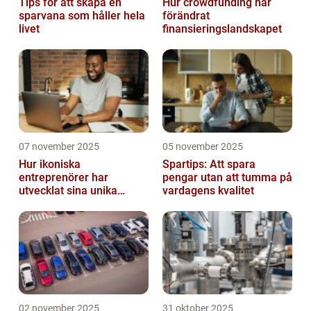
Tips för att skapa en
Hur crowdfunding har
sparvana som håller hela
förändrat
livet
finansieringslandskapet
07 november 2025
05 november 2025
Hur ikoniska
Spartips: Att spara
entreprenörer har
pengar utan att tumma på
utvecklat sina unika
vardagens kvalitet
styrkor
02 november 2025
31 oktober 2025