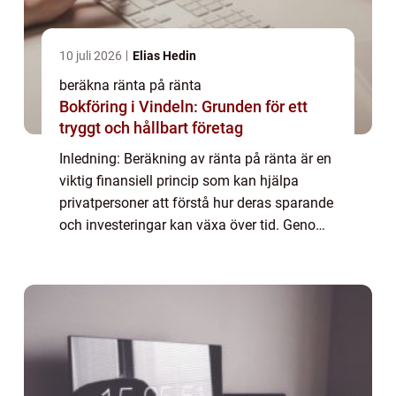
10 juli 2026
Elias Hedin
beräkna ränta på ränta
Bokföring i Vindeln: Grunden för ett
tryggt och hållbart företag
Inledning: Beräkning av ränta på ränta är en
viktig finansiell princip som kan hjälpa
privatpersoner att förstå hur deras sparande
och investeringar kan växa över tid. Genom
att förstå den grundläggande mekanismen
bakom ränta på ränta kan man fatta v...