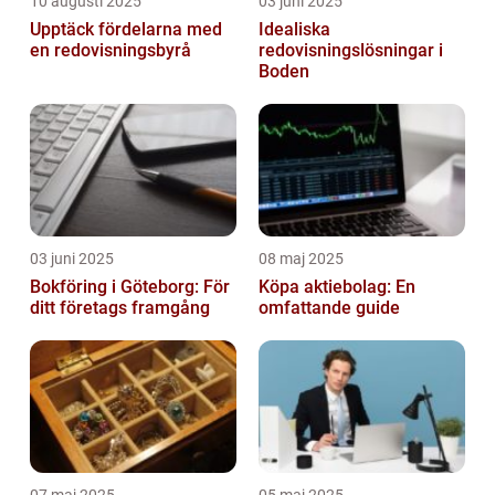
10 augusti 2025
03 juni 2025
Upptäck fördelarna med
Idealiska
en redovisningsbyrå
redovisningslösningar i
Boden
03 juni 2025
08 maj 2025
Bokföring i Göteborg: För
Köpa aktiebolag: En
ditt företags framgång
omfattande guide
07 maj 2025
05 maj 2025