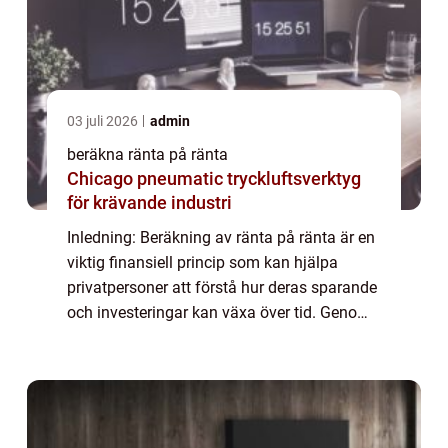
03 juli 2026
admin
beräkna ränta på ränta
Chicago pneumatic tryckluftsverktyg
för krävande industri
Inledning: Beräkning av ränta på ränta är en
viktig finansiell princip som kan hjälpa
privatpersoner att förstå hur deras sparande
och investeringar kan växa över tid. Genom
att förstå den grundläggande mekanismen
bakom ränta på ränta kan man fatta v...