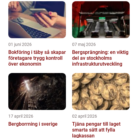
bakom ränta på ränta kan man fatta v...
01 juni 2026
07 maj 2026
Bokföring i täby så skapar
Bergsprängning: en viktig
företagare trygg kontroll
del av stockholms
över ekonomin
infrastrukturutveckling
17 april 2026
02 april 2026
Bergborrning i sverige
Tjäna pengar till laget
smarta sätt att fylla
lagkassan