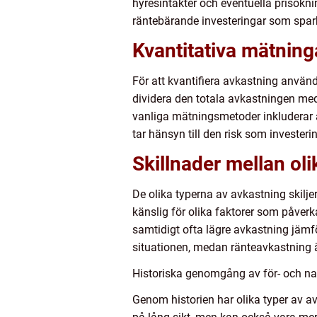
hyresintäkter och eventuella prisökn
räntebärande investeringar som spar
Kvantitativa mätning
För att kvantifiera avkastning anvä
dividera den totala avkastningen med 
vanliga mätningsmetoder inkluderar å
tar hänsyn till den risk som investeri
Skillnader mellan oli
De olika typerna av avkastning skilje
känslig för olika faktorer som påverk
samtidigt ofta lägre avkastning jäm
situationen, medan ränteavkastning ä
Historiska genomgång av för- och na
Genom historien har olika typer av av