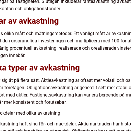
ingar på fastigheten. Slutligen inkluderar ränteavkastning avka
konton och obligationsfonder.
ar av avkastning
nds olika mått och mätningsmetoder. Ett vanligt mått är avkast
den ursprungliga investeringen och multiplicera med 100 för att
rlig procentuell avkastning, realiserade och orealiserade vinste
ngen innebär.
ka typer av avkastning
r sig åt på flera sätt. Aktieavkastning är oftast mer volatil och
ar företagen. Obligationsavkastning är generellt sett mer stabil 
fört med aktier. Fastighetsavkastning kan variera beroende på
r mer konsistent och förutsebar.
ckdelar med olika avkastning
kastning haft sina för- och nackdelar. Aktiemarknaden har histo