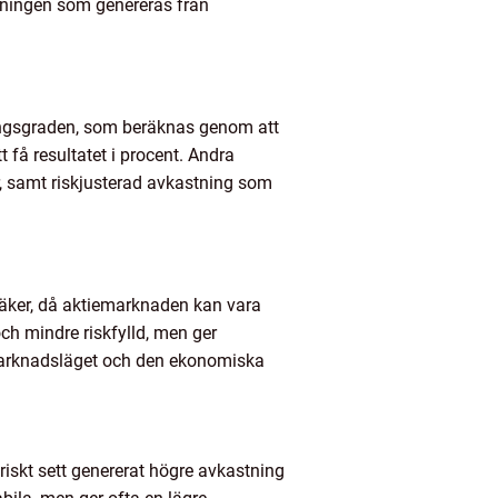
stningen som genereras från
ningsgraden, som beräknas genom att
 få resultatet i procent. Andra
r, samt riskjusterad avkastning som
 osäker, då aktiemarknaden kan vara
och mindre riskfylld, men ger
 marknadsläget och den ekonomiska
riskt sett genererat högre avkastning