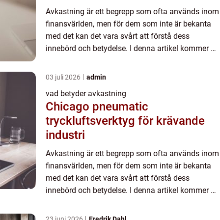
Avkastning är ett begrepp som ofta används inom
finansvärlden, men för dem som inte är bekanta
med det kan det vara svårt att förstå dess
innebörd och betydelse. I denna artikel kommer vi
att ge en djupgående och högkvalitativ förklaring
på vad avkas...
03 juli 2026
admin
vad betyder avkastning
Chicago pneumatic
tryckluftsverktyg för krävande
industri
Avkastning är ett begrepp som ofta används inom
finansvärlden, men för dem som inte är bekanta
med det kan det vara svårt att förstå dess
innebörd och betydelse. I denna artikel kommer vi
att ge en djupgående och högkvalitativ förklaring
på vad avkas...
23 juni 2026
Fredrik Dahl