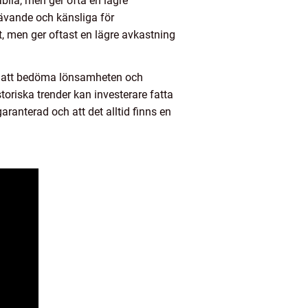
abila, men ger ofta en lägre
rävande och känsliga för
, men ger oftast en lägre avkastning
ör att bedöma lönsamheten och
toriska trender kan investerare fatta
aranterad och att det alltid finns en