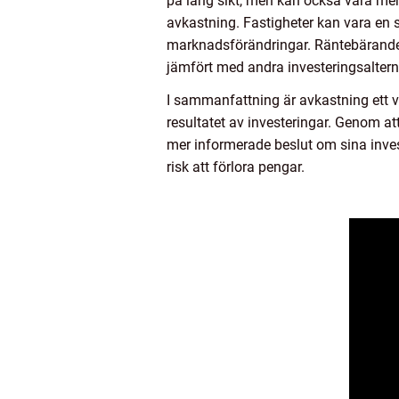
på lång sikt, men kan också vara mer 
avkastning. Fastigheter kan vara en 
marknadsförändringar. Räntebärande i
jämfört med andra investeringsaltern
I sammanfattning är avkastning ett 
resultatet av investeringar. Genom att
mer informerade beslut om sina invest
risk att förlora pengar.