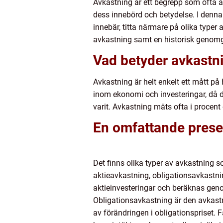
Avkastning är ett begrepp som ofta a
dess innebörd och betydelse. I denna
innebär, titta närmare på olika typer
avkastning samt en historisk genomg
Vad betyder avkastn
Avkastning är helt enkelt ett mått på h
inom ekonomi och investeringar, då de
varit. Avkastning mäts ofta i procent
En omfattande prese
Det finns olika typer av avkastning s
aktieavkastning, obligationsavkastn
aktieinvesteringar och beräknas genom
Obligationsavkastning är den avkastn
av förändringen i obligationspriset. 