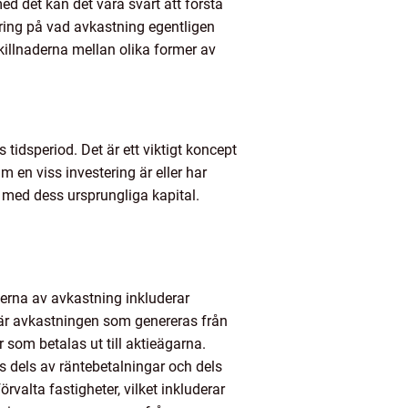
 det kan det vara svårt att förstå
aring på vad avkastning egentligen
skillnaderna mellan olika former av
 tidsperiod. Det är ett viktigt koncept
 en viss investering är eller har
t med dess ursprungliga kapital.
perna av avkastning inkluderar
 är avkastningen som genereras från
 som betalas ut till aktieägarna.
s dels av räntebetalningar och dels
valta fastigheter, vilket inkluderar