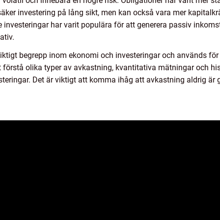
volatil och innebära en högre risk. Obligationer har varit mer st
säker investering på lång sikt, men kan också vara mer kapitalk
nvesteringar har varit populära för att generera passiv inkomst
ativ.
viktigt begrepp inom ekonomi och investeringar och används f
 förstå olika typer av avkastning, kvantitativa mätningar och his
eringar. Det är viktigt att komma ihåg att avkastning aldrig är g