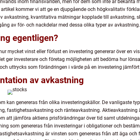
nvänds inom finansvärlden, men för dem som inte är bekanta med
 artikel kommer vi att ge en djupgående och högkvalitativ förkl
 av avkastning, kvantitativa mätningar kopplade till avkastning, 
ång av för- och nackdelar med dessa olika typer av avkastning.
ing egentligen?
ur mycket vinst eller förlust en investering genererar över en viss
t ger investerare och företag möjligheten att bedöma hur lönsam
 och uttrycks som förändringen i värde på en investering jämför
ntation av avkastning
om kan genereras från olika investeringskällor. De vanligaste ty
ing, fastighetsavkastning och ränteavkastning. Aktieavkastning
 att jämföra aktiens prisförändringar över tid samt utdelningar
ing som genereras från investeringar i obligationer och bestäm
Fastighetsavkastning är vinsten som genereras från att äga och för