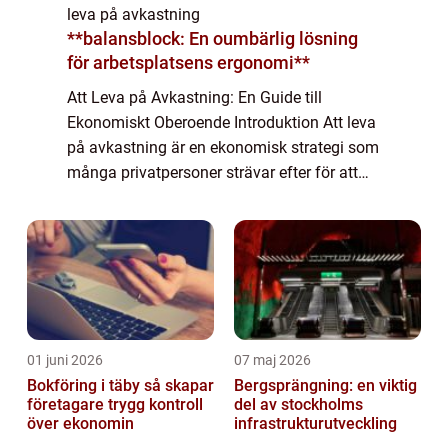
leva på avkastning
**balansblock: En oumbärlig lösning
för arbetsplatsens ergonomi**
Att Leva på Avkastning: En Guide till
Ekonomiskt Oberoende Introduktion Att leva
på avkastning är en ekonomisk strategi som
många privatpersoner strävar efter för att
uppnå ekonomiskt oberoende. Denna artikel
kommer att ge en grundlig översikt över k...
01 juni 2026
07 maj 2026
Bokföring i täby så skapar
Bergsprängning: en viktig
företagare trygg kontroll
del av stockholms
över ekonomin
infrastrukturutveckling