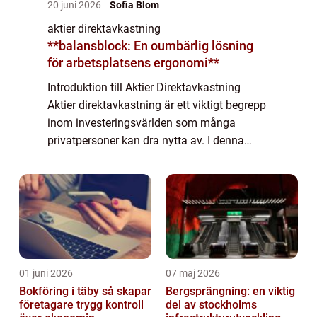
20 juni 2026
Sofia Blom
aktier direktavkastning
**balansblock: En oumbärlig lösning
för arbetsplatsens ergonomi**
Introduktion till Aktier Direktavkastning
Aktier direktavkastning är ett viktigt begrepp
inom investeringsvärlden som många
privatpersoner kan dra nytta av. I denna
artikel kommer vi att ge dig en grundlig
översikt över aktier direktavkastning, inklu...
01 juni 2026
07 maj 2026
Bokföring i täby så skapar
Bergsprängning: en viktig
företagare trygg kontroll
del av stockholms