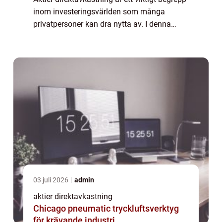
inom investeringsvärlden som många
privatpersoner kan dra nytta av. I denna
artikel kommer vi att ge dig en grundlig
översikt över aktier direktavkastning, inklu...
03 juli 2026
admin
aktier direktavkastning
Chicago pneumatic tryckluftsverktyg
för krävande industri