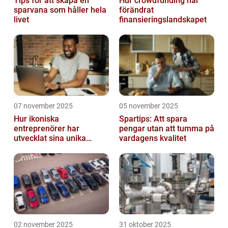
Tips för att skapa en
Hur crowdfunding har
sparvana som håller hela
förändrat
livet
finansieringslandskapet
07 november 2025
05 november 2025
Hur ikoniska
Spartips: Att spara
entreprenörer har
pengar utan att tumma på
utvecklat sina unika
vardagens kvalitet
styrkor
02 november 2025
31 oktober 2025