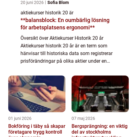
20 juni 2026
Sofia Blom
aktiekurser historik 20 är
**balansblock: En oumbärlig lösning
för arbetsplatsens ergonomi**
Översikt över Aktiekurser Historik 20 år
Aktiekurser historik 20 år är en term som
hänvisar till historiska data som registrerar
prisförändringar på olika aktier under en
period av 20 år. Detta är en värdefull
informationskälla för både investerare o...
01 juni 2026
07 maj 2026
Bokföring i täby så skapar
Bergsprängning: en viktig
företagare trygg kontroll
del av stockholms