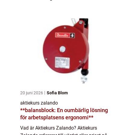
grundades ursprungligen år 2008 och har
sedan dess blivit en av Europas ledande
onlinebutiker för mod...
20 juni 2026
Sofia Blom
aktiekurs zalando
**balansblock: En oumbärlig lösning
för arbetsplatsens ergonomi**
Vad är Aktiekurs Zalando? Aktiekurs