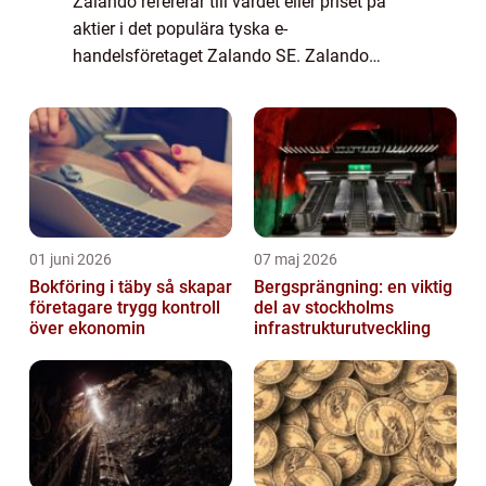
Zalando refererar till värdet eller priset på
aktier i det populära tyska e-
handelsföretaget Zalando SE. Zalando
grundades ursprungligen år 2008 och har
sedan dess blivit en av Europas ledande
onlinebutiker för mod...
01 juni 2026
07 maj 2026
Bokföring i täby så skapar
Bergsprängning: en viktig
företagare trygg kontroll
del av stockholms
över ekonomin
infrastrukturutveckling