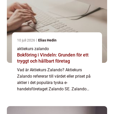
10 juli 2026
Elias Hedin
aktiekurs zalando
Bokföring i Vindeln: Grunden för ett
tryggt och hållbart företag
Vad är Aktiekurs Zalando? Aktiekurs
Zalando refererar till värdet eller priset på
aktier i det populära tyska e-
handelsföretaget Zalando SE. Zalando
grundades ursprungligen år 2008 och har
sedan dess blivit en av Europas ledande
onlinebutiker för mod...