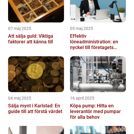
07 maj 2025
05 maj 2025
Att sälja guld: Viktiga
Effektiv
faktorer att känna till
löneadministration: en
nyckel till företagets
framgång
04 maj 2025
16 april 2025
Sälja mynt i Karlstad: En
Köpa pump: Hitta en
guide till att förstå värdet
leverantör med pumpar
för alla behov