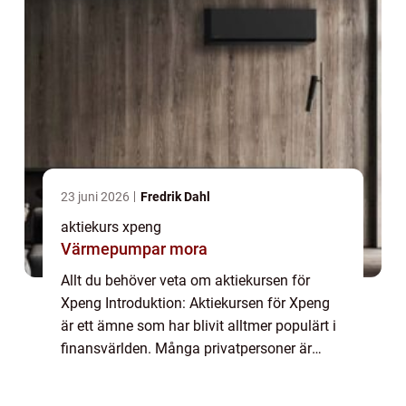
23 juni 2026
Fredrik Dahl
aktiekurs xpeng
Värmepumpar mora
Allt du behöver veta om aktiekursen för
Xpeng Introduktion: Aktiekursen för Xpeng
är ett ämne som har blivit alltmer populärt i
finansvärlden. Många privatpersoner är
intresserade av att förstå vad det handlar
om och hur de kan dra nytta av det. I de...