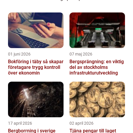
intresserade av att förstå vad det handlar
om och hur de kan dra nytta av det. I de...
01 juni 2026
07 maj 2026
Bokföring i täby så skapar
Bergsprängning: en viktig
företagare trygg kontroll
del av stockholms
över ekonomin
infrastrukturutveckling
17 april 2026
02 april 2026
Bergborrning i sverige
Tjäna pengar till laget