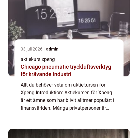
03 juli 2026
admin
aktiekurs xpeng
Chicago pneumatic tryckluftsverktyg
för krävande industri
Allt du behöver veta om aktiekursen för
Xpeng Introduktion: Aktiekursen för Xpeng
är ett ämne som har blivit alltmer populärt i
finansvärlden. Många privatpersoner är
intresserade av att förstå vad det handlar
om och hur de kan dra nytta av det. I de...