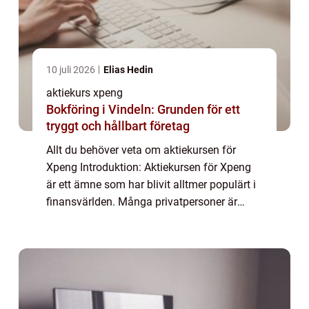
10 juli 2026
Elias Hedin
aktiekurs xpeng
Bokföring i Vindeln: Grunden för ett
tryggt och hållbart företag
Allt du behöver veta om aktiekursen för
Xpeng Introduktion: Aktiekursen för Xpeng
är ett ämne som har blivit alltmer populärt i
finansvärlden. Många privatpersoner är
intresserade av att förstå vad det handlar
om och hur de kan dra nytta av det. I de...