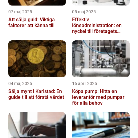
07 maj 2025
05 maj 2025
Att sälja guld: Viktiga
Effektiv
faktorer att känna till
löneadministration: en
nyckel till företagets
framgång
04 maj 2025
16 april 2025
Sälja mynt i Karlstad: En
Köpa pump: Hitta en
guide till att förstå värdet
leverantör med pumpar
för alla behov