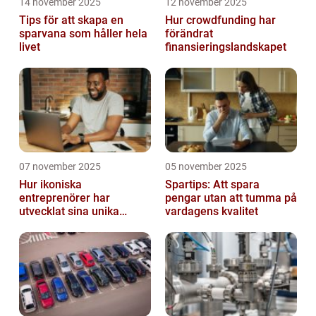
14 november 2025
12 november 2025
Tips för att skapa en
Hur crowdfunding har
sparvana som håller hela
förändrat
livet
finansieringslandskapet
07 november 2025
05 november 2025
Hur ikoniska
Spartips: Att spara
entreprenörer har
pengar utan att tumma på
utvecklat sina unika
vardagens kvalitet
styrkor