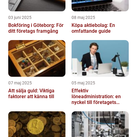
03 juni 2025
08 maj 2025
Bokföring i Göteborg: För
Köpa aktiebolag: En
ditt företags framgång
omfattande guide
07 maj 2025
05 maj 2025
Att sälja guld: Viktiga
Effektiv
faktorer att känna till
löneadministration: en
nyckel till företagets
framgång