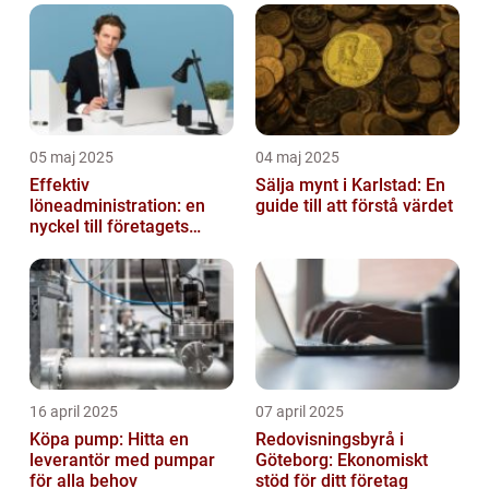
05 maj 2025
04 maj 2025
Effektiv
Sälja mynt i Karlstad: En
löneadministration: en
guide till att förstå värdet
nyckel till företagets
framgång
16 april 2025
07 april 2025
Köpa pump: Hitta en
Redovisningsbyrå i
leverantör med pumpar
Göteborg: Ekonomiskt
för alla behov
stöd för ditt företag