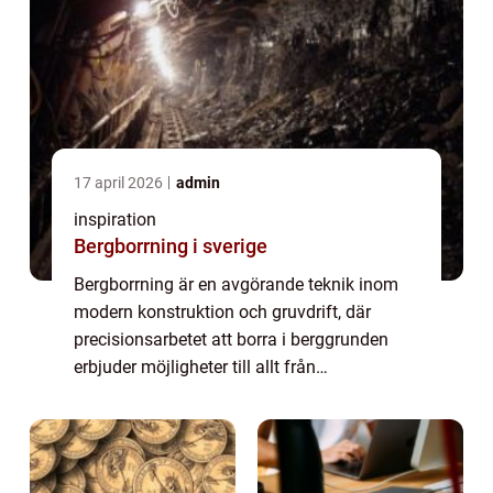
17 april 2026
admin
inspiration
Bergborrning i sverige
Bergborrning är en avgörande teknik inom
modern konstruktion och gruvdrift, där
precisionsarbetet att borra i berggrunden
erbjuder möjligheter till allt från
grundläggning av byggnader till utvinning
av naturresurser. Teknikens komplexitet och
de uni...