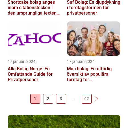
Shortcake bolag anges
Suf Bolag: En djupdykning
inom citationstecken i
i företagsformen för
den ursprungliga texten
privatpersoner
och är inte förklarat
17 januari 2024
17 januari 2024
Alla Bolag Norge: En
Mac bolag: En utförlig
Omfattande Guide för
översikt av populära
Privatpersoner
företag för
privatpersoner
1
2
3
…
62