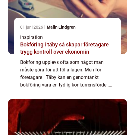
01 juni 2026
Malin Lindgren
inspiration
Bokföring i täby så skapar företagare
trygg kontroll över ekonomin
Bokföring upplevs ofta som något man
måste göra för att följa lagen. Men för
företagare i Täby kan en genomtänkt
bokföring vara en tydlig konkurrensfördel.
När siffrorna är korrekta, uppdaterade och
begripliga går det lättare att fatta beslut,
växa h...