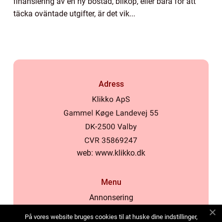
finansiering av en ny bostad, bilköp, eller bara för att
täcka oväntade utgifter, är det vik...
Adress
web:
www.klikko.dk
Menu
Annonsering
Om oss
På vores website bruges cookies til at huske dine indstillinger,