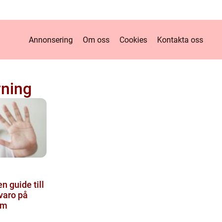
Annonsering
Om oss
Cookies
Kontakta oss
vning
n guide till
varo på
om