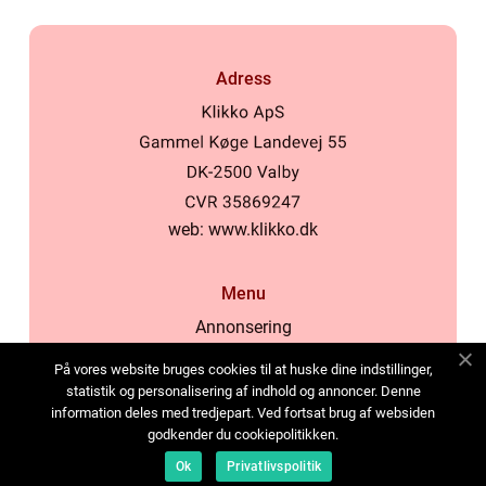
Adress
web:
www.klikko.dk
Menu
Annonsering
Om oss
På vores website bruges cookies til at huske dine indstillinger,
Cookies
statistik og personalisering af indhold og annoncer. Denne
information deles med tredjepart. Ved fortsat brug af websiden
Kontakta oss
godkender du cookiepolitikken.
Sitemap
Ok
Privatlivspolitik