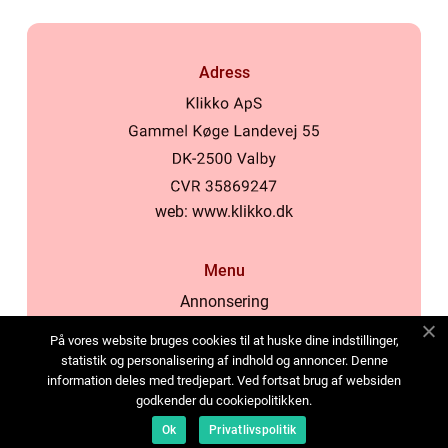
Adress
web:
www.klikko.dk
Menu
Annonsering
Om oss
På vores website bruges cookies til at huske dine indstillinger,
Cookies
statistik og personalisering af indhold og annoncer. Denne
information deles med tredjepart. Ved fortsat brug af websiden
Kontakta oss
godkender du cookiepolitikken.
Sitemap
Ok
Privatlivspolitik