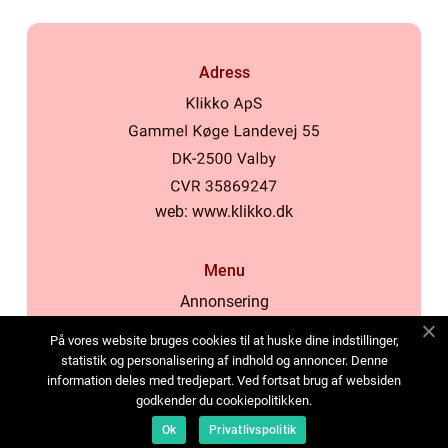
Adress
web:
www.klikko.dk
Menu
Annonsering
Om oss
På vores website bruges cookies til at huske dine indstillinger,
Cookies
statistik og personalisering af indhold og annoncer. Denne
information deles med tredjepart. Ved fortsat brug af websiden
Kontakta oss
godkender du cookiepolitikken.
Sitemap
Ok
Privatlivspolitik